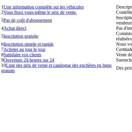
1
Une information complète sur les véhicules
Descript
2
Vous fixez vous-même le prix de vente.
Contrôle 
Inscripti
3
Pas de coût d'abonnement
vendeur
4
Achat direct
Pas d'in
Commissi
5
Inscription gratuite
réalisées
6
Inscription simple et rapide
Nous vou
7
Acheter au jour le jour
Certitud
8
Satisfaire vos clients
Vente des
9
Ouverture 24 heures sur 24
Surenché
10
Liste des prix de vente et catalogue des enchères en ligne
Des prix
gratuits